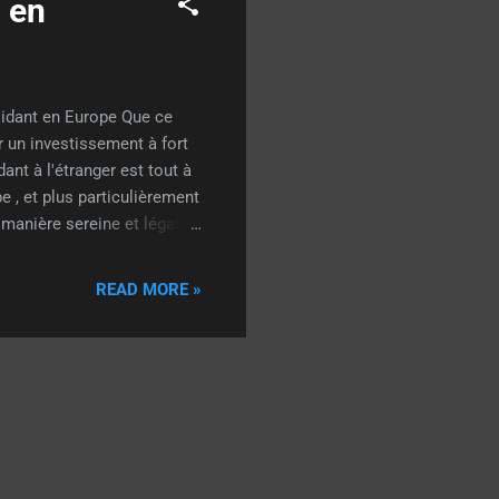
 en
sidant en Europe Que ce
er un investissement à fort
dant à l'étranger est tout à
pe , et plus particulièrement
 manière sereine et légale.
iste à vous assurer que
Inscription au CPF (Cadastro
READ MORE »
édez déjà un, vérifiez qu'il
a Receita Federal . Si vous