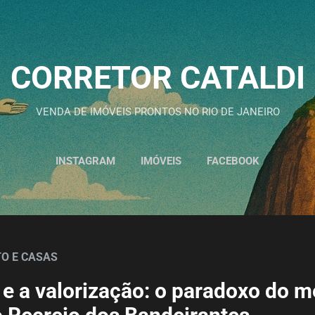
Pular para o conteúdo principal
CORRETOR CATALDI
VENDA DE IMÓVEIS PRONTOS NO RIO DE JANEIRO
INSTAGRAM
IMÓVEIS
FACEBOOK
O E CASAS
 e a valorização: o paradoxo do 