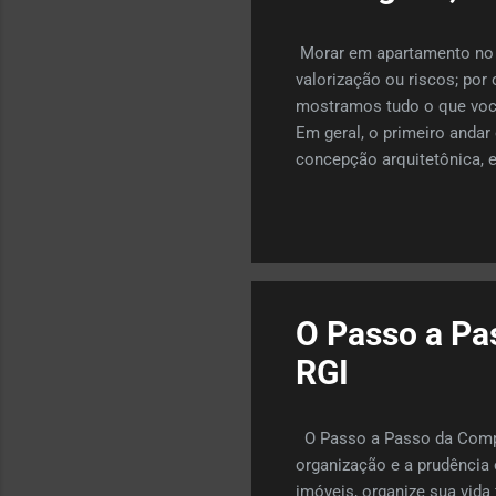
Morar em apartamento no p
valorização ou riscos; por
mostramos tudo o que você
Em geral, o primeiro anda
concepção arquitetônica, e
acesso mais direto (menos
áreas externas como pequen
Acesso facilitado Você evi
transporte de compras, mu
O Passo a Pa
RGI
O Passo a Passo da Compra
organização e a prudência 
imóveis, organize sua vida