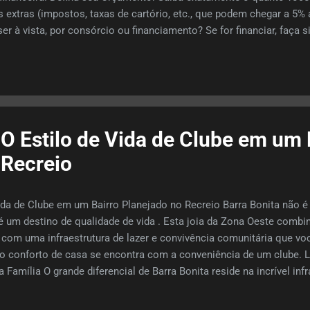
s extras (impostos, taxas de cartório, etc., que podem chegar a 5%
r à vista, por consórcio ou financiamento? Se for financiar, faça 
lhor taxa e pré-aprove o seu crédito. Saber o valor que o banco li
 e Escolha: Após definir seu limite financeiro, pesquise e visite i
Proposta: Uma vez escolhido o imóvel, apresente uma proposta for
alor oferecido, a forma de pagamento e o...
 O Estilo de Vida de Clube em um 
 Recreio
Vida de Clube em um Bairro Planejado no Recreio Barra Bonita não
é um destino de qualidade de vida . Esta joia da Zona Oeste combin
 com uma infraestrutura de lazer e convivência comunitária que voc
e o conforto de casa se encontra com a conveniência de um clube. 
a Família O grande diferencial de Barra Bonita reside na incrível inf
domínios. Condomínios com DNA de Clube Os complexos residencia
pode encontrar, por exemplo, aulas de Jiu-Jitsu, Futebol, Pilates, 