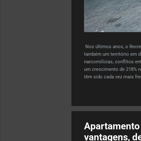
Nos últimos anos, o Recrei
também um território em d
narcomilícias, conflitos 
um crescimento de 218% na
têm sido cada vez mais fr
dominar territórios estrat
percepção de quem pensa e
imobiliário. Apesar do aum
acontece porque o bairro a
Apartamento 
vantagens, d