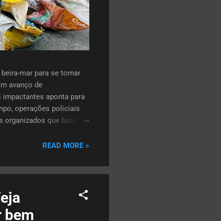
beira-mar para se tornar
om avanço de
s impactantes aponta para
po, operações policiais
sos organizados que buscam
itavelmente impacta a
paradoxo do mercado
READ MORE »
ajetória de alta. Isso
nature...
eja
r bem