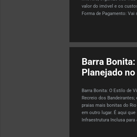
valor do imóvel e os custo
Forma de Pagamento: Vai se
bancos para conseguir a me
hora de negociar. Pesquisa
seu perfil e orçamento. A 
ser por escrito, conter o v
Barra Bonita:
Planejado no
Barra Bonita: O Estilo de 
Recreio dos Bandeirantes; 
praias mais bonitas do Rio
em outro lugar. É aqui qu
Infraestrutura Inclusa para 
e fora dos muros dos con
Luau do Recreio (onde você 