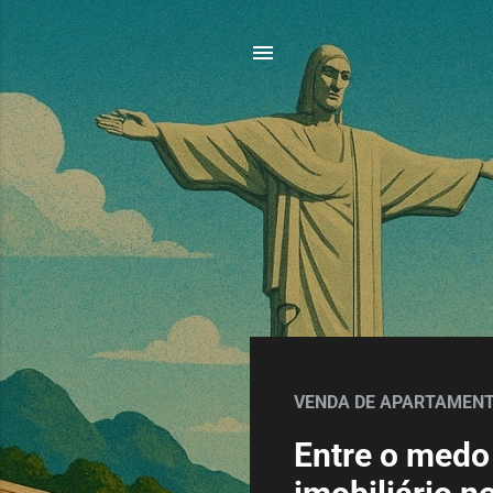
P
o
VENDA DE APARTAMENT
s
Entre o medo
t
a