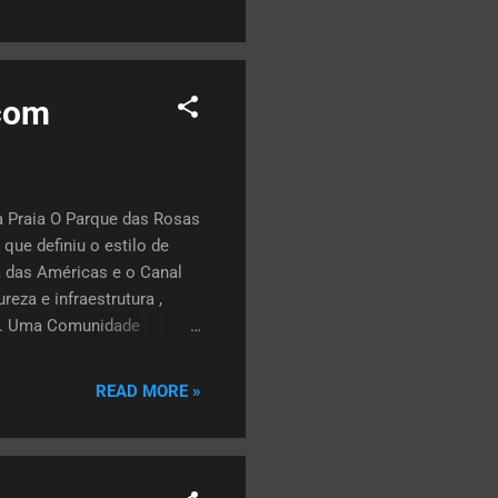
eiros clubes privativos.
 com
à Praia O Parque das Rosas
ue definiu o estilo de
a das Américas e o Canal
eza e infraestrutura ,
de. Uma Comunidade
iver em uma pequena
r 13 condomínios
READ MORE »
o Sol, Liberty Place ,
dividual (piscinas,
 mais marcante da região é