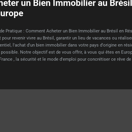
ter un Bien Immobilier au Brésil
Europe
de Pratique : Comment Acheter un Bien Immobilier au Brésil en Ré
t pour revenir vivre au Brésil, garantir un lieu de vacances ou réalis
entiel, l'achat d'un bien immobilier dans votre pays d'origine en rési
t possible. Notre objectif est de vous offrir, à vous qui êtes en Euro
France , la sécurité et le mode d'emploi pour concrétiser ce rêve de
pe 1 : Obtention des Documents Essentiels La première étape cons
 documents brésiliens sont à jour, même en vivant à l'étranger. 1. 
Pessoa Física) : C'est le document le plus important. Si vous en poss
 régulier . Pour vérifier le statut de votre CPF : Accédez au site de l
ez en f...