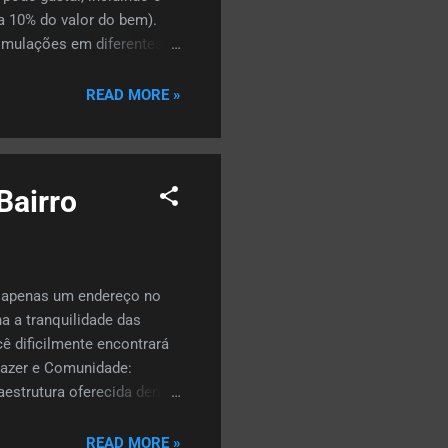
 a 10% do valor do bem).
simulações em diferentes
berará te dá segurança na
móveis que se encaixam no
READ MORE »
mal ao vendedor. Ela deve
Bairro
 é apenas um endereço no
a a tranquilidade das
ê dificilmente encontrará
Lazer e Comunidade:
raestrutura oferecida dentro
is, como o tradicional
Funcional e recreação
READ MORE »