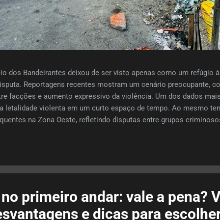
o dos Bandeirantes deixou de ser visto apenas como um refúgio à 
isputa. Reportagens recentes mostram um cenário preocupante, c
entre facções e aumento expressivo da violência. Um dos dados mai
 letalidade violenta em um curto espaço de tempo. Ao mesmo tem
equentes na Zona Oeste, refletindo disputas entre grupos crimino
égicos. Esse contexto gera uma sensação de instabilidade que inev
m morar ou investir na região. E é exatamente aqui que surge o 
ento da violência, o valor do metro quadrado no Recreio segue em tr
inda reúne atributos extremamente valorizados: proximidade com a 
no primeiro andar: vale a pena? V
esvantagens e dicas para escolhe