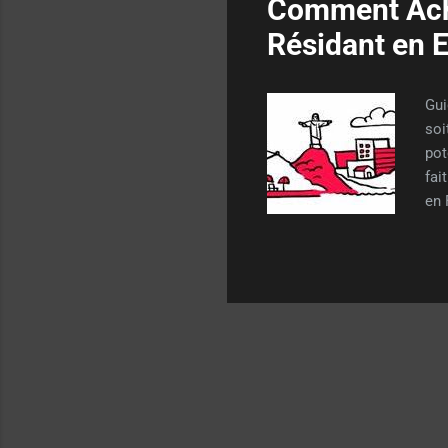
Comment Ache
Résidant en 
Gui
soi
pot
fai
en 
Éta
vos
de 
est
dev