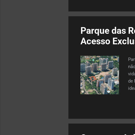
infantil, tudo incluso no v
Essa programação compl..
Parque das R
Acesso Exclus
Par
não
vid
de 
ide
Com
cid
ind
ent
aca
a t