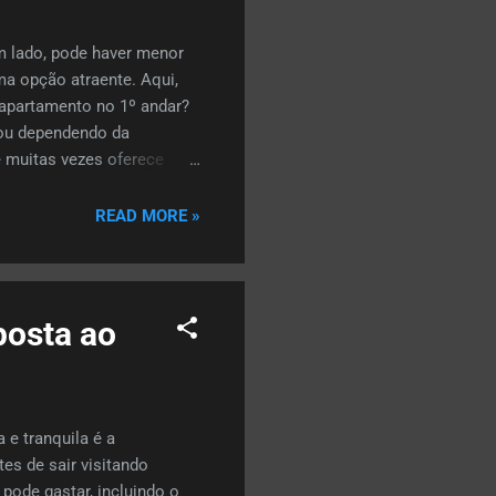
 lado, pode haver menor
ma opção atraente. Aqui,
 apartamento no 1º andar?
 ou dependendo da
e muitas vezes oferece
em alguns casos permite
e morar no primeiro andar
READ MORE »
nça em caminhadas diárias,
posta ao
e tranquila é a
es de sair visitando
pode gastar, incluindo o