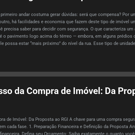
rimeiro andar costuma gerar dúvidas: será que compensa? Por um
 outro, há facilidades e economia que fazem deste tipo de imóvel u
 precisa saber para decidir com segurança. O que caracteriza um
r é o pavimento logo acima do térreo — embora, em alguns prédios
le possa estar “mais próximo” do nível da rua. Esse tipo de unidad
 lances de escada ou até mesmo acesso via corredor simples), e 
as varandas, jardins ou quintais integrados ao solo. Vantagens d
ta depender do elevador ou subir muitos degraus, o que faz difere
dança ou para pessoas com mobilidade reduzida. ...
sso da Compra de Imóvel: Da Pro
 de Imóvel: Da Proposta ao RGI A chave para uma compra segura 
em cada fase. 1. Preparação Financeira e Definição da Proposta Ant
 financeira. Defina seu Orçamento: Saiba exatamente o quanto você 