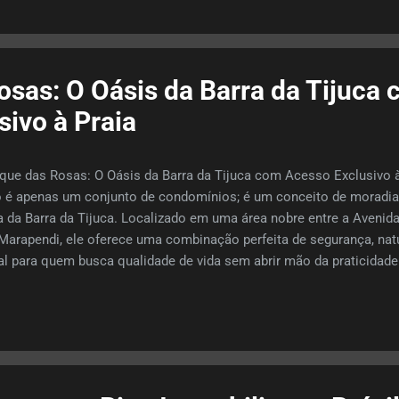
alor do condomínio!), o Duo Calper e o Way Barra Bonita , são verdad
.
osas: O Oásis da Barra da Tijuca
ivo à Praia
que das Rosas: O Oásis da Barra da Tijuca com Acesso Exclusivo 
 é apenas um conjunto de condomínios; é um conceito de moradia q
a da Barra da Tijuca. Localizado em uma área nobre entre a Avenid
Marapendi, ele oferece uma combinação perfeita de segurança, natur
al para quem busca qualidade de vida sem abrir mão da praticida
pleta e Segura Morar no Parque das Rosas é ter a sensação de v
ade dentro da Barra. Trata-se de um complexo vasto, composto po
ependentes (como California Park, Long Beach, Four Seasons, Rosa d
re outros), todos com segurança 24 horas , infraestrutura de lazer in
demias, quadras) e uma convivência harmoniosa. A característica
ranquilidade, o paisagismo exuberante e o fácil acesso a tudo....